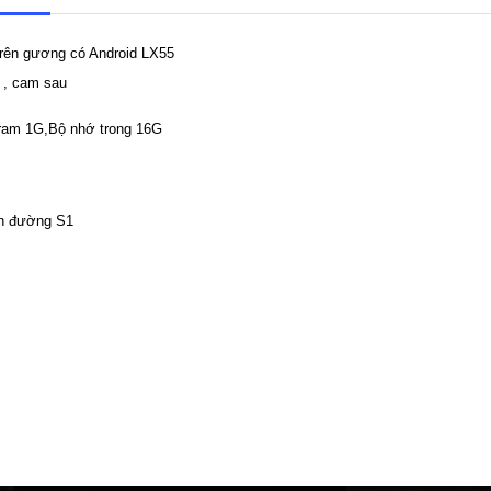
trên gương có Android LX55
 , cam sau
 ram 1G,Bộ nhớ trong 16G
n đường S1