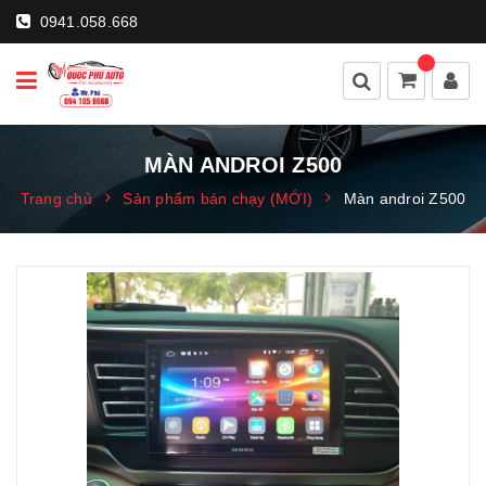
0941.058.668
MÀN ANDROI Z500
Trang chủ
Sản phẩm bán chạy (MỚI)
Màn androi Z500