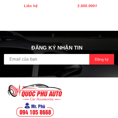
CHO XE HUYNDAI I10
TPMS STEELMATE MÃ MT-11
Liên hệ
2.600.000₫
(MÃ CAO CẤP DÀNH RIÊNG
CHO THỊ TRƯỜNG VIỆT
NAM) BẢO HÀNH 3 NĂM
ĐĂNG KÝ NHẬN TIN
Đăng ký