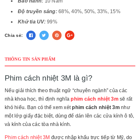
Bảo hành:
10 Năm
Độ truyền sáng:
68%, 40%, 50%, 33%, 15%
Khử tia UV:
99%
Chia sẻ:
THÔNG TIN SẢN PHẨM
Phim cách nhiệt 3M là gì?
Nếu giải thích theo thuật ngữ “chuyên ngành” của các
nhà khoa học, thì định nghĩa
phim cách nhiệt
3m
sẽ rất
khó hiểu. Bạn có thể xem xét
phim
cách nhiệt 3m
như
một lớp giấy đặc biệt, dùng để dán lên các cửa kính ô tô,
và kính của các tòa nhà kính.
Phim cách nhiệt 3M
được nhập khẩu trực tiếp từ Mỹ, do