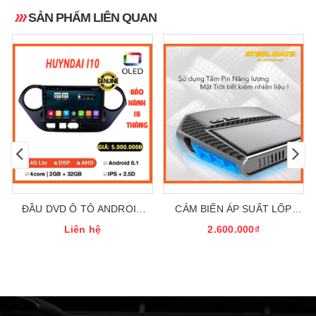
SẢN PHẨM LIÊN QUAN
ĐẦU DVD Ô TÔ ANDROID
CẢM BIẾN ÁP SUẤT LỐP
CHO XE HUYNDAI I10
TPMS STEELMATE MÃ MT-11
Liên hệ
2.600.000₫
(MÃ CAO CẤP DÀNH RIÊNG
CHO THỊ TRƯỜNG VIỆT
NAM) BẢO HÀNH 3 NĂM