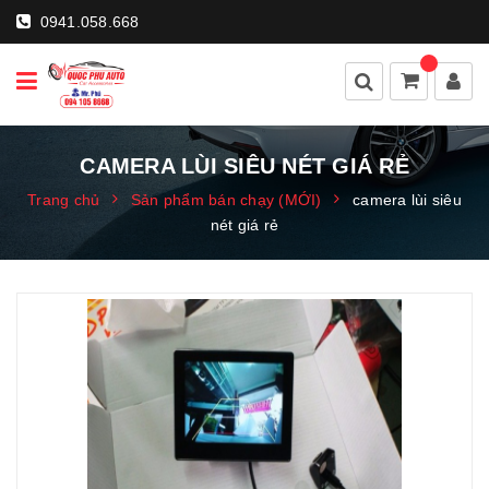
0941.058.668
CAMERA LÙI SIÊU NÉT GIÁ RẺ
Trang chủ
Sản phẩm bán chạy (MỚI)
camera lùi siêu
nét giá rẻ