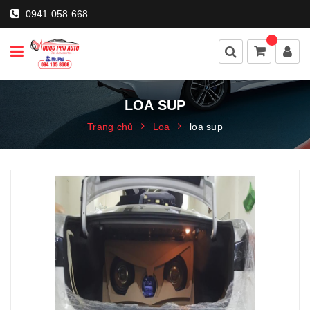
0941.058.668
LOA SUP
Trang chủ
Loa
loa sup