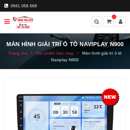
0941.058.668
MÀN HÌNH GIẢI TRÍ Ô TÔ NAVIPLAY N900
Trang chủ
Sản phẩm bán chạy
Màn hình giải trí ô tô
Naviplay N900