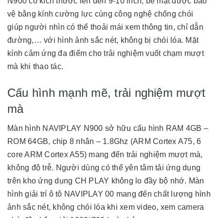
N900 có kích thước lên đến 9-10 inch, bề mặt được bảo
vệ bằng kính cường lực cùng công nghệ chống chói
giúp người nhìn có thể thoải mái xem thông tin, chỉ dẫn
đường,… với hình ảnh sắc nét, không bị chói lóa. Mặt
kính cảm ứng đa điểm cho trải nghiệm vuốt chạm mượt
mà khi thao tác.
Cấu hình mạnh mẽ, trải nghiệm mượt
mà
Màn hình NAVIPLAY N900 sở hữu cấu hình RAM 4GB –
ROM 64GB, chip 8 nhân – 1.8Ghz (ARM Cortex A75, 6
core ARM Cortex A55) mang đến trải nghiệm mượt mà,
không độ trễ. Người dùng có thể yên tâm tải ứng dụng
trên kho ứng dụng CH PLAY không lo đầy bộ nhớ. Màn
hình giải trí ô tô NAVIPLAY 00 mang đến chất lượng hình
ảnh sắc nét, không chói lóa khi xem video, xem camera