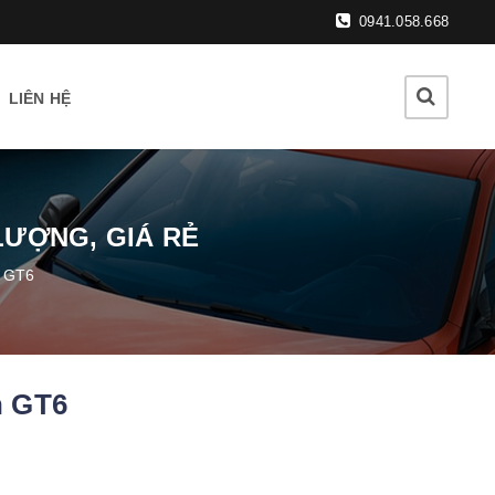
0941.058.668
LIÊN HỆ
LƯỢNG, GIÁ RẺ
h GT6
h GT6