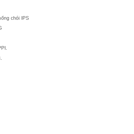
chống chói IPS
G
PI.
.