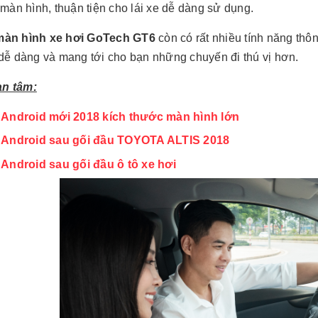
a màn hình, thuận tiện cho lái xe dễ dàng sử dụng.
màn hình xe hơi GoTech GT6
còn có rất nhiều tính năng thô
 dễ dàng và mang tới cho bạn những chuyến đi thú vị hơn.
an tâm:
 Android mới 2018 kích thước màn hình lớn
 Android sau gối đầu TOYOTA ALTIS 2018
Android sau gối đầu ô tô xe hơi