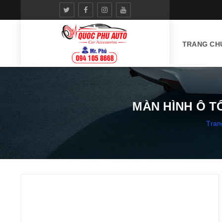
TRANG CH
MÀN HÌNH Ô T
Tran