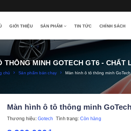
Ủ
GIỚI THIỆU
SẢN PHẨM
TIN TỨC
CHÍNH SÁCH
Ô THÔNG MINH GOTECH GT6 - CHẤT 
g chủ
Sản phẩm bán chạy
Màn hình ô tô thông minh GoTec
Màn hình ô tô thông minh GoTec
Thương hiệu:
Gotech
Tình trạng:
Còn hàng