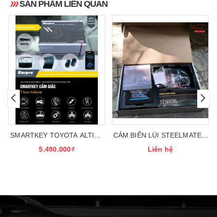
SẢN PHẨM LIÊN QUAN
SMARTKEY TOYOTA ALTIST
CẢM BIẾN LÙI STEELMATE 8
2015
MẮT
5.490.000₫
Liên hệ