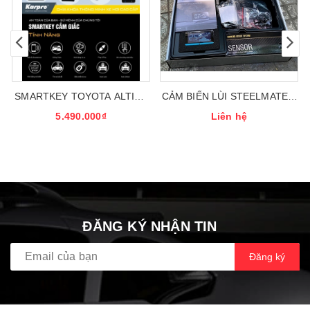
SMARTKEY TOYOTA ALTIST
CẢM BIẾN LÙI STEELMATE 8
2015
MẮT
5.490.000₫
Liên hệ
ĐĂNG KÝ NHẬN TIN
Đăng ký