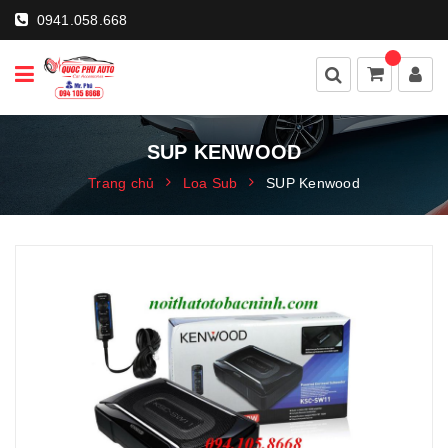
0941.058.668
SUP KENWOOD
Trang chủ
Loa Sub
SUP Kenwood